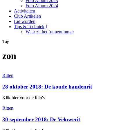
Foto Album 2023
Foto Album 2024
Activiteiten
Club Artikelen
Lid worden
Tips & Techniek
Waar zit het framenummer
Tag
zon
28
Ritten
oktober
2018:
28 oktober 2018: De koude handenrit
De
koude
Klik hier voor de foto's
handenrit
30
Ritten
september
2018:
30 september 2018: De Veluwerit
De
Veluwerit