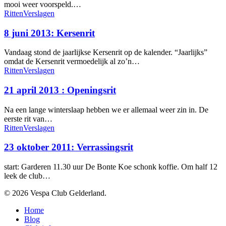
mooi weer voorspeld.…
8
Ritten
Verslagen
juni
2013:
8 juni 2013: Kersenrit
Kersenrit
Vandaag stond de jaarlijkse Kersenrit op de kalender. “Jaarlijks”
omdat de Kersenrit vermoedelijk al zo’n…
21
Ritten
Verslagen
april
2013
21 april 2013 : Openingsrit
:
Openingsrit
Na een lange winterslaap hebben we er allemaal weer zin in. De
eerste rit van…
23
Ritten
Verslagen
oktober
2011:
23 oktober 2011: Verrassingsrit
Verrassingsrit
start: Garderen 11.30 uur De Bonte Koe schonk koffie. Om half 12
leek de club…
© 2026 Vespa Club Gelderland.
Close
Home
Menu
Blog