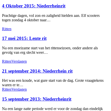
Oktober
2015:
4 Oktober 2015: Niederrheinrit
Niederrheinrit
Prachtige dagen, vol zon en zaligheid hielden aan. Elf scooters
togen zondag 4 oktober naar…
17
Ritten
mei
2015:
17 mei 2015: Lente rit
Lente
rit
Na een moeizame start van het rittenseizoen, onder andere als
gevolg van erg slecht weer…
21
Ritten
Verslagen
september
2014:
21 september 2014: Niederrhein rit
Niederrhein
rit
Het was een koude, wat gure start van de dag. Grote vraagtekens
waren er te…
15
Ritten
Verslagen
september
2013:
15 september 2013: Niederrheinrit
Niederrheinrit
Na een lange natte periode werd er voor de zondag dan eindelijk