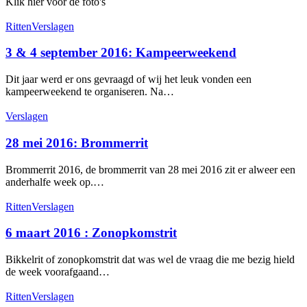
Klik hier voor de foto's
3
Ritten
Verslagen
&
4
3 & 4 september 2016: Kampeerweekend
september
2016:
Dit jaar werd er ons gevraagd of wij het leuk vonden een
Kampeerweekend
kampeerweekend te organiseren. Na…
28
Verslagen
mei
2016:
28 mei 2016: Brommerrit
Brommerrit
Brommerrit 2016, de brommerrit van 28 mei 2016 zit er alweer een
anderhalfe week op.…
6
Ritten
Verslagen
maart
2016
6 maart 2016 : Zonopkomstrit
:
Zonopkomstrit
Bikkelrit of zonopkomstrit dat was wel de vraag die me bezig hield
de week voorafgaand…
4
Ritten
Verslagen