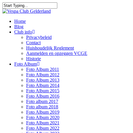
Skip
to
Close
main
Search
content
Menu
Home
Blog
Club info
Privacybeleid
Contact
Huishoudelijk Reglement
Aanmelden en opzeggen VCGE
Historie
Foto Album
Foto Album 2011
Foto Album 2012
Foto Album 2013
Foto Album 2014
Foto Album 2015
Foto Album 2016
Foto album 2017
Foto album 2018
Foto Album 2019
Foto Album 2020
Foto Album 2021
Foto Album 2022