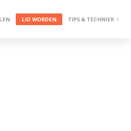
ELEN
LID WORDEN
TIPS & TECHNIEK
s onze algemene ledenvergadering.