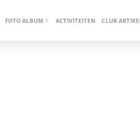
FOTO ALBUM
ACTIVITEITEN
CLUB ARTIK
7
Februari
2026
–
7 Februari 2026 – ALV
ALV
7 Februari 2026 ALV Afgelopen zaterdag wa
De opkomst was mooi. 32…