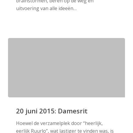
brainstormen, beren op de weg en
Weekend
uitvoering van alle ideeën…
20
juni
20 juni 2015: Damesrit
2015:
Hoewel de verzamelplek door “heerlijk,
Damesrit
eerlijk Ruurlo”, wat lastiger te vinden was, is