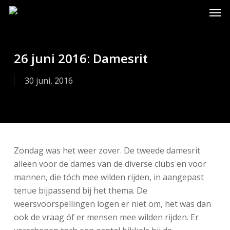
Skip
Men
to
main
content
26 juni 2016: Damesrit
30 juni, 2016
Zondag was het weer zover. De tweede damesrit
alleen voor de dames van de diverse clubs en voor
mannen, die tóch mee wilden rijden, in aangepast
tenue bijpassend bij het thema. De
weersvoorspellingen logen er niet om, het was dan
ook de vraag óf er mensen mee wilden rijden. Er