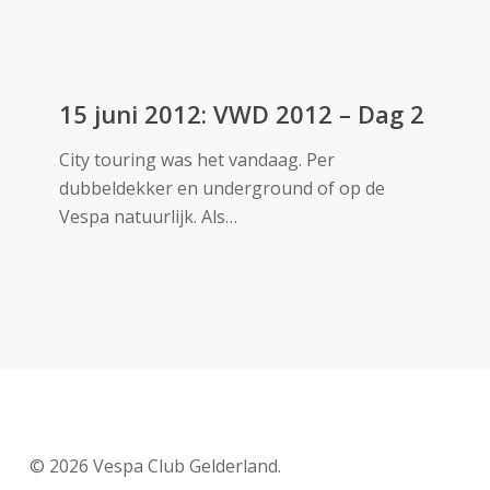
Dag
3
15
juni
15 juni 2012: VWD 2012 – Dag 2
2012:
City touring was het vandaag. Per
VWD
dubbeldekker en underground of op de
2012
Vespa natuurlijk. Als…
–
Dag
2
© 2026 Vespa Club Gelderland.