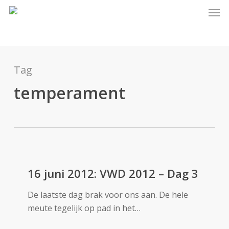
Skip
Men
to
main
content
Tag
temperament
16
juni
16 juni 2012: VWD 2012 – Dag 3
2012:
De laatste dag brak voor ons aan. De hele
VWD
meute tegelijk op pad in het…
2012
–