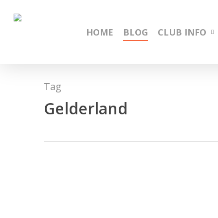
Skip
to
main
HOME
BLOG
CLUB INFO
content
Tag
Gelderland