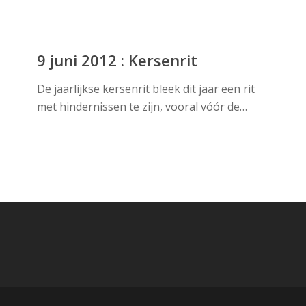
9
juni
9 juni 2012 : Kersenrit
2012
De jaarlijkse kersenrit bleek dit jaar een rit
:
met hindernissen te zijn, vooral vóór de…
Kersenrit