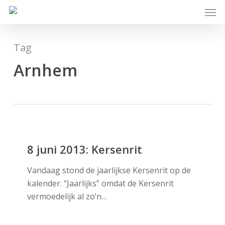
Skip
Men
to
main
content
Tag
Arnhem
8
juni
8 juni 2013: Kersenrit
2013:
Vandaag stond de jaarlijkse Kersenrit op de
Kersenrit
kalender. “Jaarlijks” omdat de Kersenrit
vermoedelijk al zo’n…