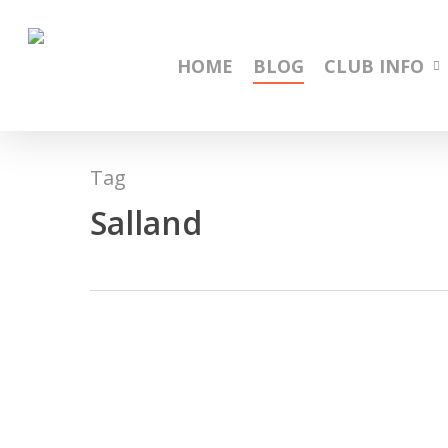
Skip
to
main
HOME
BLOG
CLUB INFO
content
Tag
Salland