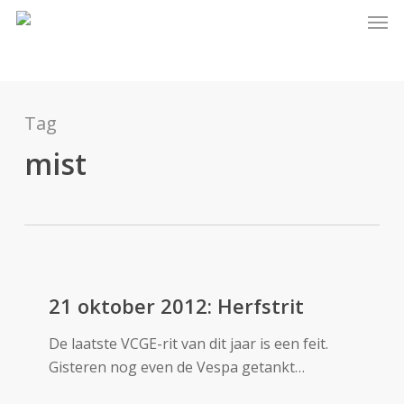
Skip
Men
to
main
content
Tag
mist
21
oktober
21 oktober 2012: Herfstrit
2012:
De laatste VCGE-rit van dit jaar is een feit.
Herfstrit
Gisteren nog even de Vespa getankt…