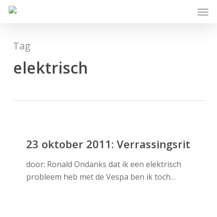
Skip
Men
to
main
content
Tag
elektrisch
23
oktober
23 oktober 2011: Verrassingsrit
2011:
door: Ronald Ondanks dat ik een elektrisch
Verrassingsrit
probleem heb met de Vespa ben ik toch…