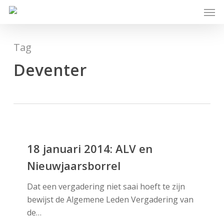
Skip
Men
to
main
content
Tag
Deventer
18
januari
18 januari 2014: ALV en
2014:
Nieuwjaarsborrel
ALV
en
Dat een vergadering niet saai hoeft te zijn
Nieuwjaarsborrel
bewijst de Algemene Leden Vergadering van
de…