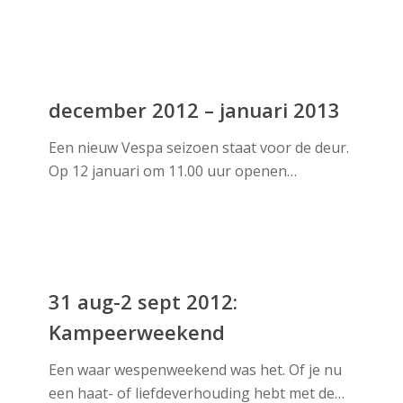
december
2012
december 2012 – januari 2013
–
Een nieuw Vespa seizoen staat voor de deur.
januari
Op 12 januari om 11.00 uur openen…
2013
31
aug-
31 aug-2 sept 2012:
2
Kampeerweekend
sept
2012:
Een waar wespenweekend was het. Of je nu
Kampeerweekend
een haat- of liefdeverhouding hebt met de…