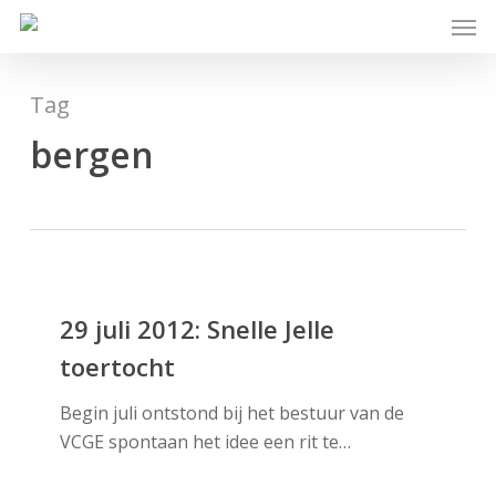
Skip
Men
to
main
content
Tag
bergen
29
juli
29 juli 2012: Snelle Jelle
2012:
toertocht
Snelle
Jelle
Begin juli ontstond bij het bestuur van de
toertocht
VCGE spontaan het idee een rit te…