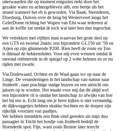
uiterwaarden die op moment enigszins riekt door het
gezakte water en achtergebleven slib, een beetje als het
strand wanneer het eb is geworden. Via Baak, Steenderen,
Doesburg, Duiven over de brug bij Westervoort langs het
GelreDome richting het Wapen van Elst waar iedereen al
aan de koffie zat omdat ik toch wat later ben dan ingeschat.
We vetrekken met vijftien man waarvan het grote deel op
een GTS en tweetal 2takts: een bijzondere GL150 uit ’59 en
Arjen op zijn glimmende P200. Rien heeft de route en Ton
is ditmaal de hekkensluiter. Voor mij even wennen omdat ik
meestal oriënteerde in de spiegel op 2 witte helmen en ze nu
rijden met zwarte.
Via Dodewaard, Ochten en de Waal gaan we op naar de
Linge. De veranderingen in het landschap van natuur naar
fruitteelt , naar prachtige statige huizen en een uitzicht om
jaloers op te worden. Het maakt voor mij dat dit altijd wel
een bijzondere rit is omdat het landschap zo afwijkt van hoe
het bij ons is. Echt lang om je heen kijken is niet verstandig,
de dijkweggetjes hebben strakke bochten en de dorpen zijn
rijkelijk voorzien van paaltjes.
We hebben inmiddels een flink eind gereden als mijn duo
passagier in Tricht het bordje van fruitteelt bedrijf de
Hoenderik spot. Fijn, want zoals Bennie later terecht