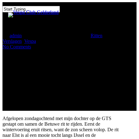
Skip
to
Menu
Close
main
Search
content
23 juni 2024: De Betuwerit
By
admin
12 augustus, 2024
maart 17th, 2025
Ritten
,
Verslagen
,
Vespa
No Comments
Afgelopen zondagochtend met mijn dochter op de GTS
gestapt om samen de Betuwe rit te rijden. Eerst de
wintervoering eruit ritsen, want de zon scheen volop. De rit
naar Elst is al een mooie tocht langs IJssel en de