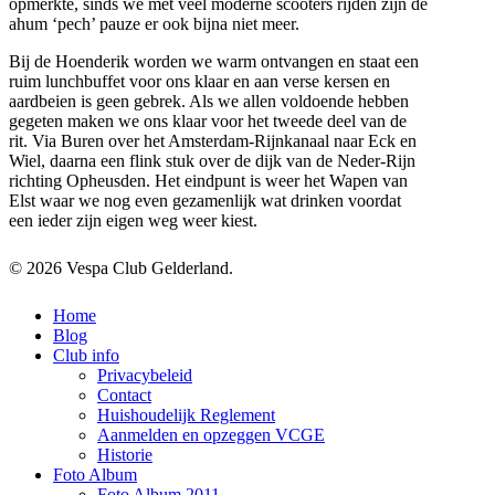
opmerkte, sinds we met veel moderne scooters rijden zijn de
ahum ‘pech’ pauze er ook bijna niet meer.
Bij de Hoenderik worden we warm ontvangen en staat een
ruim lunchbuffet voor ons klaar en aan verse kersen en
aardbeien is geen gebrek. Als we allen voldoende hebben
gegeten maken we ons klaar voor het tweede deel van de
rit. Via Buren over het Amsterdam-Rijnkanaal naar Eck en
Wiel, daarna een flink stuk over de dijk van de Neder-Rijn
richting Opheusden. Het eindpunt is weer het Wapen van
Elst waar we nog even gezamenlijk wat drinken voordat
een ieder zijn eigen weg weer kiest.
© 2026 Vespa Club Gelderland.
Close
Home
Menu
Blog
Club info
Privacybeleid
Contact
Huishoudelijk Reglement
Aanmelden en opzeggen VCGE
Historie
Foto Album
Foto Album 2011