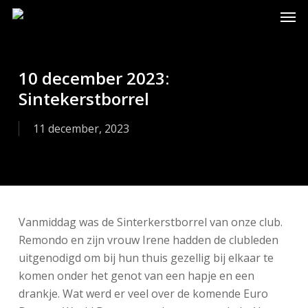
Skip
Men
to
main
content
10 december 2023:
Sintekerstborrel
11 december, 2023
Vanmiddag was de Sinterkerstborrel van onze club.
Remondo en zijn vrouw Irene hadden de clubleden
uitgenodigd om bij hun thuis gezellig bij elkaar te
komen onder het genot van een hapje en een
drankje. Wat werd er veel over de komende Euro