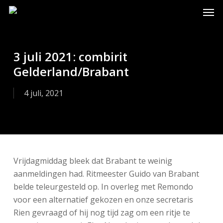
Skip
Men
to
main
content
3 juli 2021: combirit
Gelderland/Brabant
4 juli, 2021
Vrijdagmiddag bleek dat Brabant te weinig
aanmeldingen had. Ritmeester Guido van Brabant
belde teleurgesteld op. In overleg met Remondo
voor een alternatief gekozen en onze secretaris
Rien gevraagd of hij nog tijd zag om een ritje te