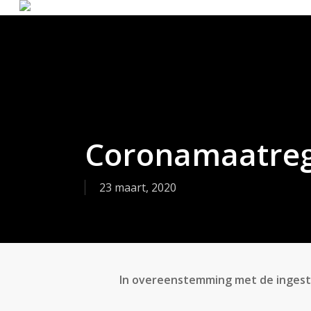
Skip
to
main
content
Coronamaatreg
23 maart, 2020
In overeenstemming met de ingeste