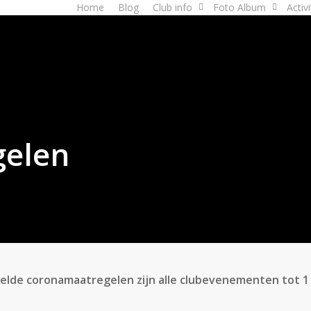
Home
Blog
Club info
Foto Album
Activ
elen
lde coronamaatregelen zijn alle clubevenementen tot 1 