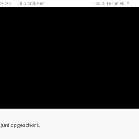
iteiten
Club Artikelen
Lid worden
Tips & Techniek
juni opgeschort.