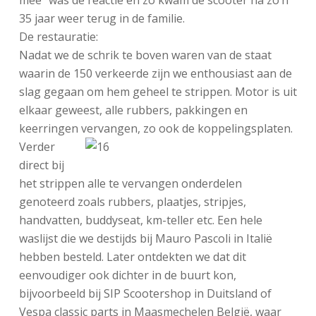
mee” was de reactie en zo kwam de scooter na zo’n
35 jaar weer terug in de familie.
De restauratie:
Nadat we de schrik te boven waren van de staat
waarin de 150 verkeerde zijn we enthousiast aan de
slag gegaan om hem geheel te strippen. Motor is uit
elkaar geweest, alle rubbers, pakkingen en
keerringen vervangen, zo ook de koppelingsplaten.
Verder
direct bij
het strippen alle te vervangen onderdelen
genoteerd zoals rubbers, plaatjes, stripjes,
handvatten, buddyseat, km-teller etc. Een hele
waslijst die we destijds bij Mauro Pascoli in Italië
hebben besteld. Later ontdekten we dat dit
eenvoudiger ook dichter in de buurt kon,
bijvoorbeeld bij SIP Scootershop in Duitsland of
Vespa classic parts in Maasmechelen België, waar