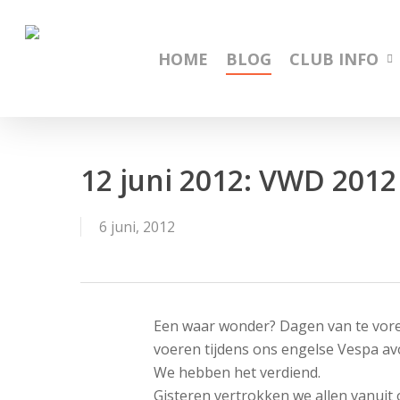
Skip
to
main
HOME
BLOG
CLUB INFO
content
12 juni 2012: VWD 2012
6 juni, 2012
Een waar wonder? Dagen van te vore
voeren tijdens ons engelse Vespa avo
We hebben het verdiend.
Gisteren vertrokken we allen vanuit 