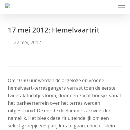
Skip
Men
to
main
content
17 mei 2012: Hemelvaartrit
22 mei, 2012
Om 10.30 uur werden de argeloze en vroege
hemelvaart-terrasgangers verrast toen de eerste
tweetaktluchtjes loom, door een zacht briesje, vanaf
het parkeerterrein over het terras werden
uitgestrooid. De eerste deelnemers arriveerden
namelijk. Het bleek deze rit uiteindelijk om een
select groepje Vesparijders te gaan, edoch… klein