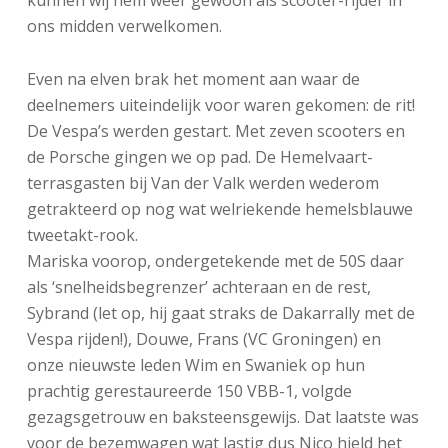
kunnen wij hem weer gewoon als scooter-rijder in
ons midden verwelkomen.
Even na elven brak het moment aan waar de
deelnemers uiteindelijk voor waren gekomen: de rit!
De Vespa’s werden gestart. Met zeven scooters en
de Porsche gingen we op pad. De Hemelvaart-
terrasgasten bij Van der Valk werden wederom
getrakteerd op nog wat welriekende hemelsblauwe
tweetakt-rook.
Mariska voorop, ondergetekende met de 50S daar
als ‘snelheidsbegrenzer’ achteraan en de rest,
Sybrand (let op, hij gaat straks de Dakarrally met de
Vespa rijden!), Douwe, Frans (VC Groningen) en
onze nieuwste leden Wim en Swaniek op hun
prachtig gerestaureerde 150 VBB-1, volgde
gezagsgetrouw en baksteensgewijs. Dat laatste was
voor de bezemwagen wat lastig dus Nico hield het