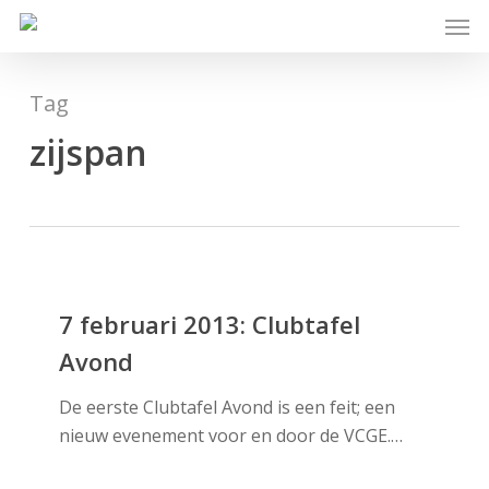
Skip
Men
to
main
content
Tag
zijspan
7
februari
7 februari 2013: Clubtafel
2013:
Avond
Clubtafel
Avond
De eerste Clubtafel Avond is een feit; een
nieuw evenement voor en door de VCGE.…