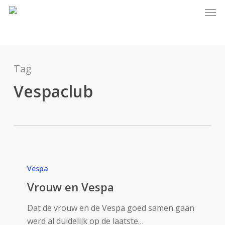
Skip
Men
to
main
content
Tag
Vespaclub
Vrouw
en
Vespa
Vespa
Vrouw en Vespa
Dat de vrouw en de Vespa goed samen gaan
werd al duidelijk op de laatste…