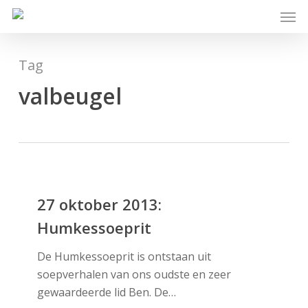
Skip
Men
to
main
content
Tag
valbeugel
27
oktober
27 oktober 2013:
2013:
Humkessoeprit
Humkessoeprit
De Humkessoeprit is ontstaan uit
soepverhalen van ons oudste en zeer
gewaardeerde lid Ben. De…