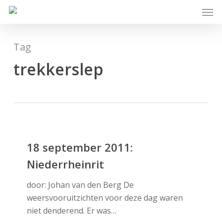
Skip
Men
to
main
content
Tag
trekkerslep
18
september
18 september 2011:
2011:
Niederrheinrit
Niederrheinrit
door: Johan van den Berg De
weersvooruitzichten voor deze dag waren
niet denderend. Er was…