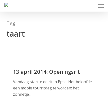
Skip
Men
to
main
content
Tag
taart
13
april
13 april 2014: Openingsrit
2014:
Vandaag startte de rit in Epse. Het beloofde
Openingsrit
een mooie tourritdag te worden: het
zonnetje…