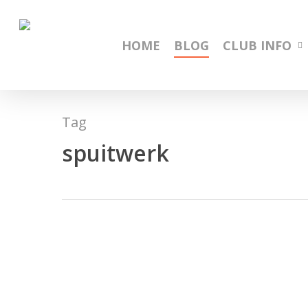
Skip
to
main
HOME
BLOG
CLUB INFO
content
Tag
spuitwerk