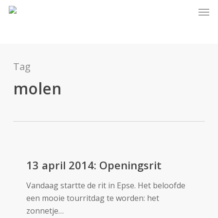
Skip
Men
to
main
content
Tag
molen
13
april
13 april 2014: Openingsrit
2014:
Vandaag startte de rit in Epse. Het beloofde
Openingsrit
een mooie tourritdag te worden: het
zonnetje…