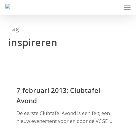
Skip
Men
to
main
content
Tag
inspireren
7
februari
7 februari 2013: Clubtafel
2013:
Avond
Clubtafel
Avond
De eerste Clubtafel Avond is een feit; een
nieuw evenement voor en door de VCGE.…