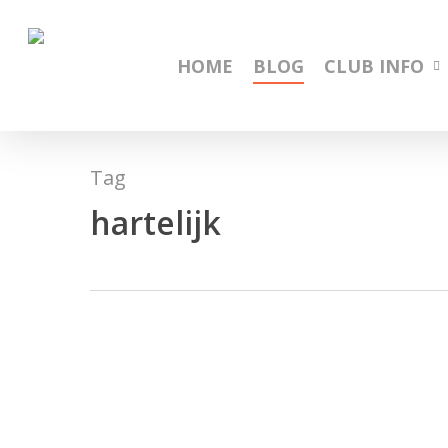
Skip
to
main
HOME
BLOG
CLUB INFO
content
Tag
hartelijk