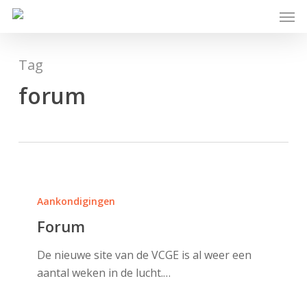
Skip
Men
to
main
content
Tag
forum
Forum
Aankondigingen
Forum
De nieuwe site van de VCGE is al weer een
aantal weken in de lucht.…