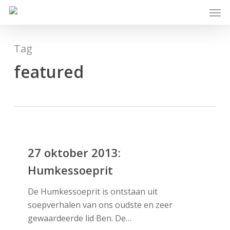
Skip
Men
to
main
content
Tag
featured
27
oktober
27 oktober 2013:
2013:
Humkessoeprit
Humkessoeprit
De Humkessoeprit is ontstaan uit
soepverhalen van ons oudste en zeer
gewaardeerde lid Ben. De…