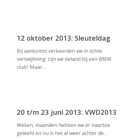
12
oktober
12 oktober 2013: Sleuteldag
2013:
Bij aankomst verkeerden we in lichte
Sleuteldag
vertwijfeling: zijn we beland bij een BMW
club? Maar…
20
t/m
20 t/m 23 juni 2013: VWD2013
23
Weken, maanden hebben we er naartoe
juni
geleefd en nu is het al weer achter de…
2013: