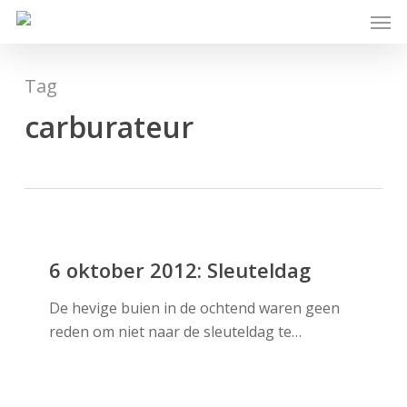
Skip
Men
to
main
content
Tag
carburateur
6
oktober
6 oktober 2012: Sleuteldag
2012:
De hevige buien in de ochtend waren geen
Sleuteldag
reden om niet naar de sleuteldag te…