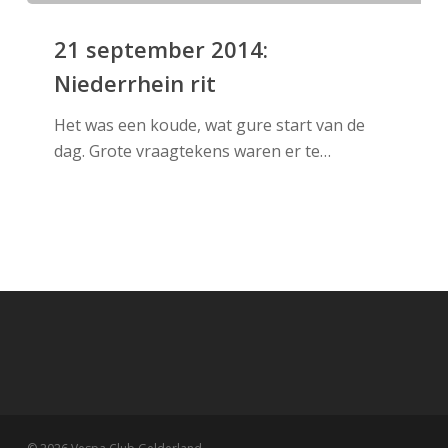
21
september
21 september 2014:
2014:
Niederrhein rit
Niederrhein
rit
Het was een koude, wat gure start van de
dag. Grote vraagtekens waren er te…